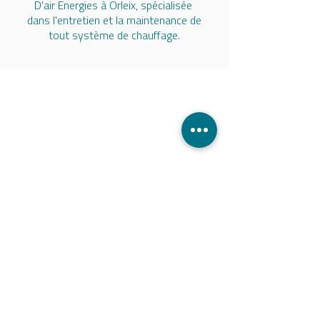
D'air Energies à Orleix, spécialisée
dans l'entretien et la maintenance de
tout système de chauffage.
Nous contacter
05
62 36 32 79
contact.thermikenergies@gmail.com
27 avenue François Mitterrand,
Séméac, 65600